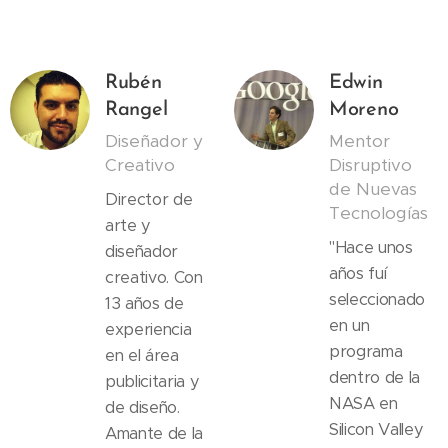
Rubén
Edwin
Rangel
Moreno
Diseñador y
Mentor
Creativo
Disruptivo
de Nuevas
Director de
Tecnologías
arte y
"Hace unos
diseñador
años fuí
creativo. Con
seleccionado
13 años de
en un
experiencia
programa
en el área
dentro de la
publicitaria y
NASA en
de diseño.
Silicon Valley
Amante de la