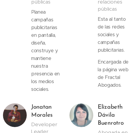
públicas
relaciones
públicas
Planea
Esta al tanto
campañas
de las redes
publicitarias
sociales y
en pantalla,
campañas
diseña,
publicitarias.
construye y
mantiene
Encargada de
nuestra
la página web
presencia en
de Fractal
los medios
Abogados.
sociales.
Jonatan
Elizabeth
Morales
Dávila
Buenrotro
Developer
Leader
Abogada en