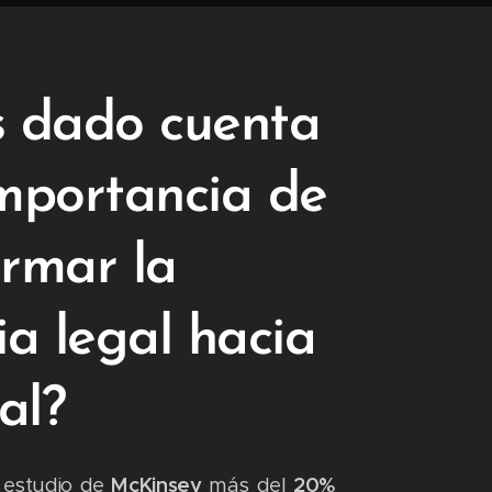
s dado cuenta
importancia de
ormar la
ia legal hacia
tal?
 estudio de
McKinsey
más del
20%