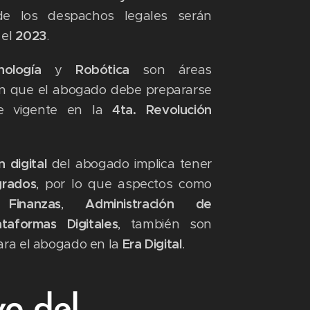
de los despachos legales serán
 el
2023
.
nología
y
Robótica
son áreas
n que el abogado debe prepararse
e vigente en la
4ta. Revolución
 digital
del abogado implica tener
grados
, por lo que aspectos como
,
Finanzas
,
Administración de
ataformas Digitales
, también son
ara el abogado en la
Era Digital
.
vo del