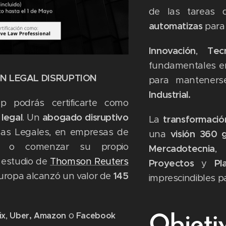
de las tareas 
automatizas
para
Innovación
,
Tec
fundamentales e
IN LEGAL DISRUPTION
para manteners
Industrial.
 podrás certificarte como
 legal
. Un
abogado disruptivo
La
transformación
as Legales, en empresas de
una
visión 360 
ech o comenzar su propio
Mercadotecnia
 estudio de
Thomson Reuters
Proyectos
y
Pl
ropa alcanzó un valor de
145
imprescindibles p
,
o
ix
Uber,
Amazon
Facebook
Objeti