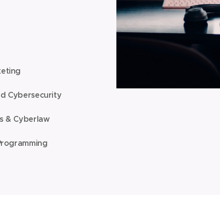
keting
and Cybersecurity
es & Cyberlaw
 Programming