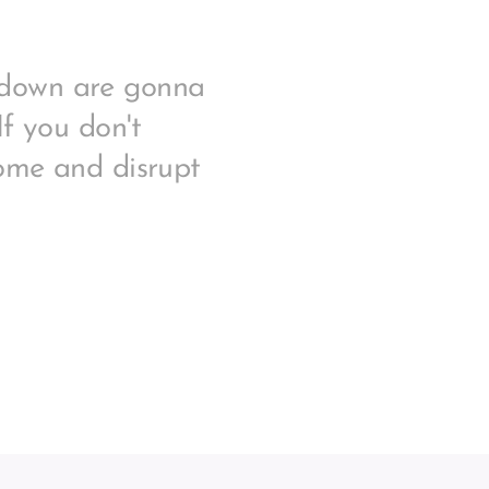
 down are gonna
If you don't
ome and disrupt