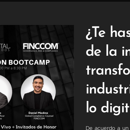
¿Te ha
de la 
transf
industr
lo digi
De acuerdo a un