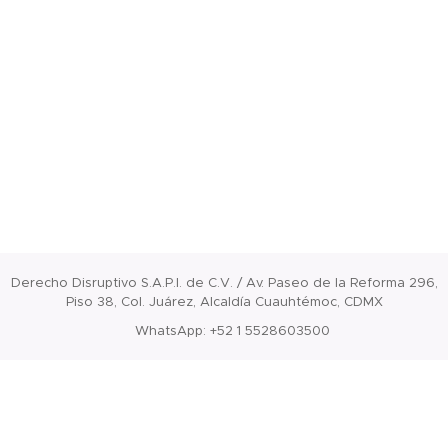
Derecho Disruptivo S.A.P.I. de C.V. / Av. Paseo de la Reforma 296,
Piso 38, Col. Juárez, Alcaldía Cuauhtémoc, CDMX
WhatsApp: +52 1 5528603500